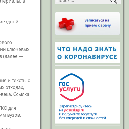
атериалы, а
Противодействие
коррупции
Политика в отношении
обработки
змездной
персональных данных
в «ГБ г. Каменск-
Уральский»
Договор поручения
ового
обработки
персональных данных
ации ключевых
Вакансии
в (далее —
нформация о закупках
Порядок рассмотрения
Федеральный закон №
обращений граждан
59-ФЗ «О порядке
рассмотрения
ия и тексты о
Оказание услуг
обращений граждан» (в
гражданам в сфере
ых отходах,
редакции от
здравоохранения
24.11.2014г.)
века. Ссылка
Учетная политика
Приказ «Об
организации работы с
Пенсионный фонд
TKO для
обращениями граждан
в ГАУЗ СО «ГБ г.
мм вузов.
Каменск-Уральский»
График приема граждан
ников