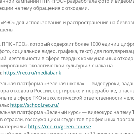
занной кампании ППK «РЭО» разработала фото и видеом
екции на тему обращения с отходами.
 «РЭО» для использования и распространения на безво
ещены:
 ППK «РЭО», который содержит более 1000 единиц цифр
фото, социальное видео, графика, текст) для популяриз
ий деятельности в сфере твердых коммунальных отходо
рмирования экологической культуры. Ссылка на
И
ы:
https://reo.ru/mediabank
ельная платформа «Зеленая школа» — видеоуроки, задан
ора отходов в России, сортировке и переработке, опасн
пыте в сфере TKO и экологической ответственности чело
алы:
https://school.reo.ru/
ельная платформа «Зеленый курс» — видеокурс на тему 
в отрасли, госслужащих и студентов профильных програ
 материалы:
https://reo.ru/green-course
вный курс «Дневник эковолонтера» из 12 уроков для уче