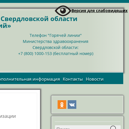
Версия для слабовидящих
я
Свердловской области
ий»
Телефон "Горячей линии"
Министерства здравоохранения
Свердловской области:
+7 (800) 1000-153 (бесплатный номер)
ополнительная информация
Контакты
Новости
Взаимодействие с
Контактные телефоны
Новости больни
СОНКО и
Телефоны справочных
Новости Минздрав
волонтерскими
служб
организациями
СМИ о нас
ПРЯМЫЕ ВЫПЛАТЫ ИЗ
ФСС РФ С 01.01.2021
изации
Профилактика
терроризма