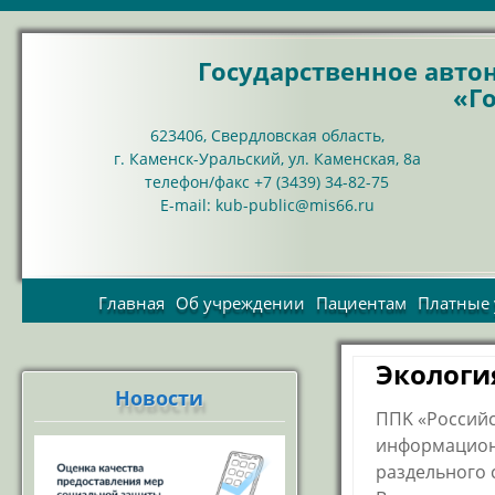
Государственное авт
«Г
623406, Свердловская область,
г. Каменск-Уральский, ул. Каменская, 8а
телефон/факс +7 (3439) 34-82-75
Е-mail: kub-public@mis66.ru
Главная
Об учреждении
Пациентам
Платные 
Цели и задачи
пред
Учредительные
Экологи
пла
документы
Новости
Пр
Организационная
ППK «Российс
структура
Со
информацион
Структурные
раздельного 
подразделения