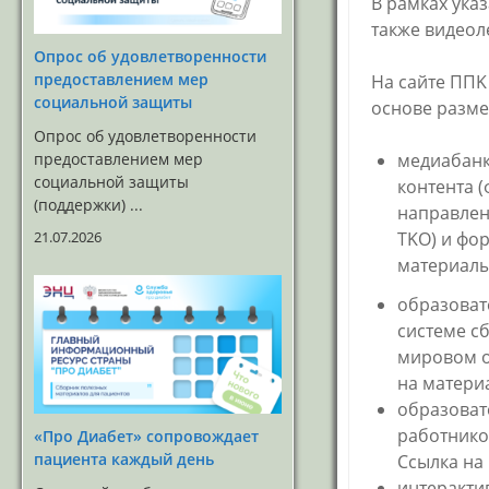
В рамках ука
Сотрудники
также видеол
Информация для
оценки качества услуг
Опрос об удовлетворенности
предоставлением мер
На сайте ППK
социальной защиты
основе разм
Опрос об удовлетворенности
предоставлением мер
медиабанк
социальной защиты
контента (
(поддержки) ...
направлен
21.07.2026
TKO) и фо
материал
образоват
системе сб
мировом о
на матери
образоват
работнико
«Про Диабет» сопровождает
пациента каждый день
Ссылка на
интеракти