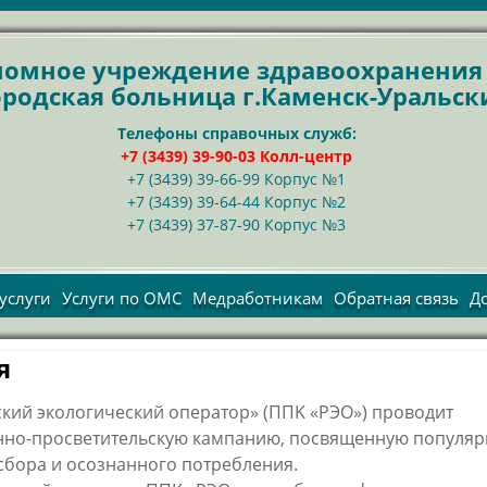
ономное учреждение здравоохранени
ородская больница г.Каменск-Уральск
Телефоны справочных служб:
+7 (3439) 39-90-03 Колл-центр
+7 (3439) 39-66-99 Корпус №1
+7 (3439) 39-64-44 Корпус №2
+7 (3439) 37-87-90 Корпус №3
услуги
Услуги по ОМС
Медработникам
Обратная связь
Д
Правила
оставления
я
тных услуг
ейскурант
кий экологический оператор» (ППK «РЭО») проводит
трудники
но-просветительскую кампанию, посвященную популяр
сбора и осознанного потребления.