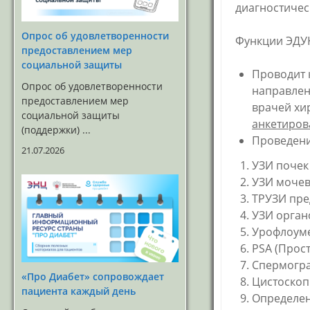
Сотрудники
диагностичес
Информация для
оценки качества услуг
Опрос об удовлетворенности
Функции ЭДУ
предоставлением мер
социальной защиты
Проводит 
Опрос об удовлетворенности
направлен
предоставлением мер
врачей хи
социальной защиты
анкетиров
(поддержки) ...
Проведени
21.07.2026
УЗИ почек
УЗИ мочев
ТРУЗИ пре
УЗИ орга
Урофлоуме
PSA
(Прост
Спермогра
«Про Диабет» сопровождает
Цистоскоп
пациента каждый день
Определен