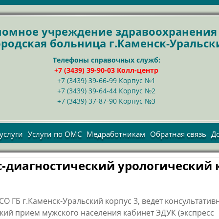
ономное учреждение здравоохранени
ородская больница г.Каменск-Уральск
Телефоны справочных служб:
+7 (3439) 39-90-03 Колл-центр
+7 (3439) 39-66-99 Корпус №1
+7 (3439) 39-64-44 Корпус №2
+7 (3439) 37-87-90 Корпус №3
услуги
Услуги по ОМС
Медработникам
Обратная связь
Д
Правила
оставления
с-диагностический урологический 
тных услуг
ейскурант
трудники
СО ГБ г.Каменск-Уральский корпус 3, ведет консультатив
кий прием мужского населения кабинет ЭДУК (экспресс