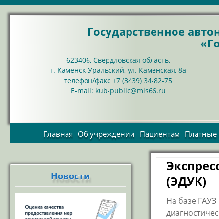
Государственное авт
«Г
623406, Свердловская область,
г. Каменск-Уральский, ул. Каменская, 8а
телефон/факс +7 (3439) 34-82-75
Е-mail: kub-public@mis66.ru
Главная
Об учреждении
Пациентам
Платные 
Цели и задачи
пред
Учредительные
Экспрес
пла
документы
Новости
Пр
(ЭДУК)
Организационная
структура
Со
На базе ГАУЗ 
Структурные
подразделения
диагностичес