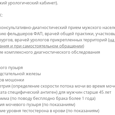
кий урологический кабинет).
К:
консультативно-диагностический прием мужского насел
ию фельдшеров ФАП, врачей общей практики, участковы
рургов, врачей урологов прикрепленных территорий (
на
ания и при самостоятельном обращении
)
е комплексного диагностического обследования
И
ого пузыря
дстательной железы
нов мошонки
трия (определение скорости потока мочи во время моч
ата специфический антиген) для мужчин старше 45 лет
мма (по поводу бесплодно брака более 1 года)
ия мочевого пузыря (по показаниям)
ие уровня тестостерона в крови (по показаниям)