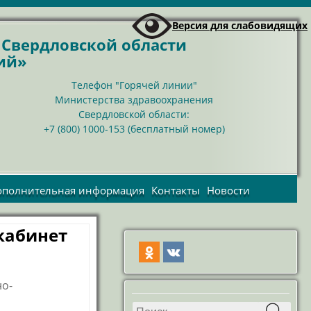
Версия для слабовидящих
я
Свердловской области
ий»
Телефон "Горячей линии"
Министерства здравоохранения
Свердловской области:
+7 (800) 1000-153 (бесплатный номер)
ополнительная информация
Контакты
Новости
Взаимодействие с
Контактные телефоны
Новости больни
СОНКО и
Телефоны справочных
Новости Минздрав
кабинет
волонтерскими
служб
организациями
СМИ о нас
ПРЯМЫЕ ВЫПЛАТЫ ИЗ
ФСС РФ С 01.01.2021
но-
Профилактика
терроризма