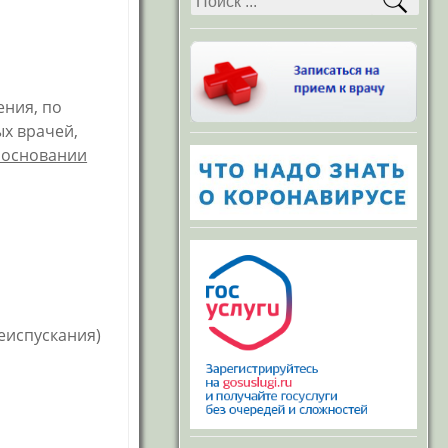
Противодействие
коррупции
Политика в отношении
обработки
персональных данных
в «ГБ г. Каменск-
ения, по
Уральский»
х врачей,
Договор поручения
обработки
 основании
персональных данных
Вакансии
нформация о закупках
Порядок рассмотрения
Федеральный закон №
обращений граждан
59-ФЗ «О порядке
рассмотрения
Оказание услуг
обращений граждан» (в
гражданам в сфере
редакции от
здравоохранения
24.11.2014г.)
еиспускания)
Учетная политика
Приказ «Об
организации работы с
Пенсионный фонд
обращениями граждан
в ГАУЗ СО «ГБ г.
Каменск-Уральский»
График приема граждан